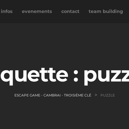
infos
evenements
contact
team building
iquette :
puzz
>
ESCAPE GAME - CAMBRAI - TROISIÈME CLÉ
PUZZLE