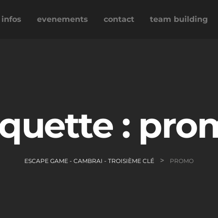
infos
evenements
contact
team building
iquette :
pro
>
ESCAPE GAME - CAMBRAI - TROISIÈME CLÉ
PROMO