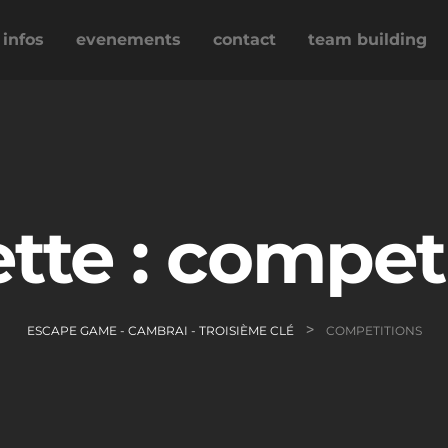
infos
evenements
contact
team building
tte :
competi
>
ESCAPE GAME - CAMBRAI - TROISIÈME CLÉ
COMPETITIONS