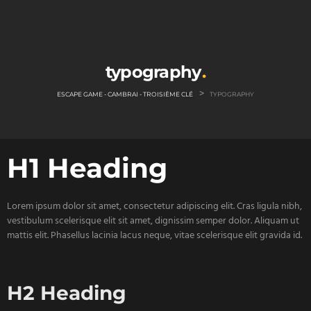
typography
>
ESCAPE GAME - CAMBRAI - TROISIÈME CLÉ
TYPOGRAPHY
H1 Heading
Lorem ipsum dolor sit amet, consectetur adipiscing elit. Cras ligula nibh,
vestibulum scelerisque elit sit amet, dignissim semper dolor. Aliquam ut
mattis elit. Phasellus lacinia lacus neque, vitae scelerisque elit gravida id.
H2 Heading