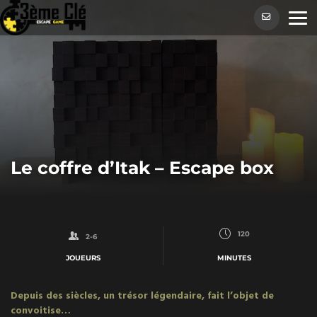
Skip
to
content
Le coffre d’Itak – Escape box
120
2-6
JOUEURS
MINUTES
Depuis des siècles, un trésor légendaire, fait l’objet de
convoitise…