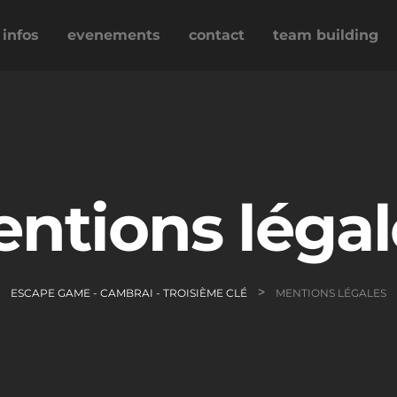
infos
evenements
contact
team building
ntions léga
>
ESCAPE GAME - CAMBRAI - TROISIÈME CLÉ
MENTIONS LÉGALES