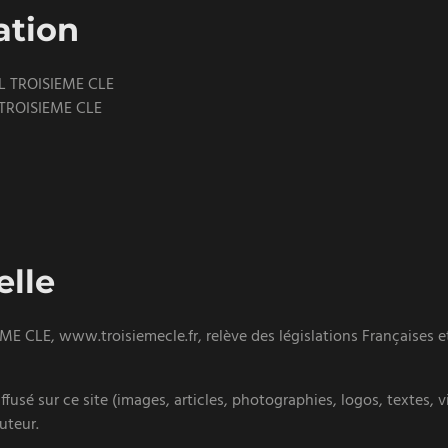
ation
RL TROISIEME CLE
 TROISIEME CLE
elle
E CLE, www.troisiemecle.fr, relève des législations Françaises et 
fusé sur ce site (images, articles, photographies, logos, textes, 
auteur.