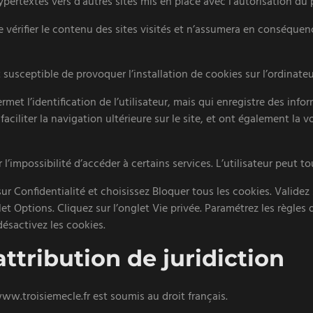
pertextes vers d’autres sites mis en place avec l’autorisation du p
e vérifier le contenu des sites visités et n’assumera en conséque
susceptible de provoquer l’installation de cookies sur l’ordinateur 
ermet l’identification de l’utilisateur, mais qui enregistre des inf
faciliter la navigation ultérieure sur le site, et ont également la
r l’impossibilité d’accéder à certains services. L’utilisateur peut 
sur Confidentialité et choisissez Bloquer tous les cookies. Validez 
let Options. Cliquez sur l’onglet Vie privée. Paramétrez les règles 
ésactivez les cookies.
attribution de juridiction
 www.troisiemecle.fr est soumis au droit français.